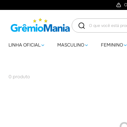
O
O que você está procuran
LINHA OFICIAL
MASCULINO
FEMININO
0
produto