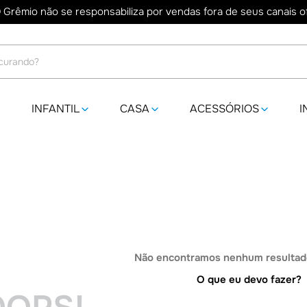
 Grêmio não se responsabiliza por vendas fora de seus canais ofi
do?
INFANTIL
CASA
ACESSÓRIOS
I
Não encontramos nenhum resultado
O que eu devo fazer?