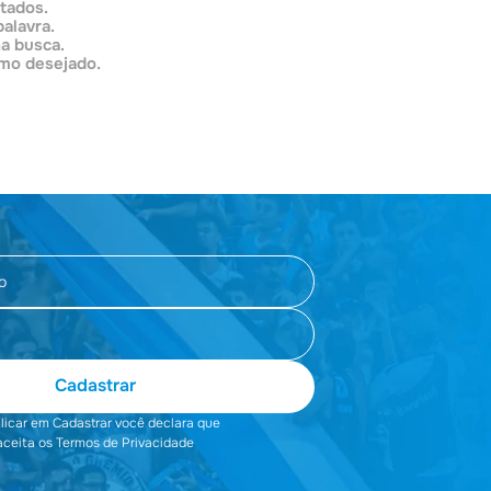
itados.
7
º
Joias
palavra.
na busca.
8
º
Moletom
rmo desejado.
9
º
Bolsa
10
º
Boné
Cadastrar
clicar em Cadastrar você declara que
aceita os Termos de Privacidade