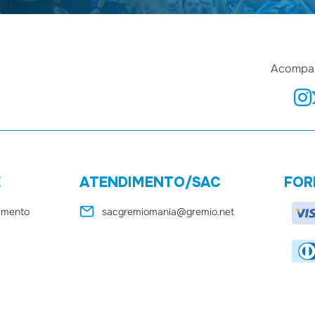
Acompan
E
ATENDIMENTO/SAC
FOR
dimento
sacgremiomania@gremio.net