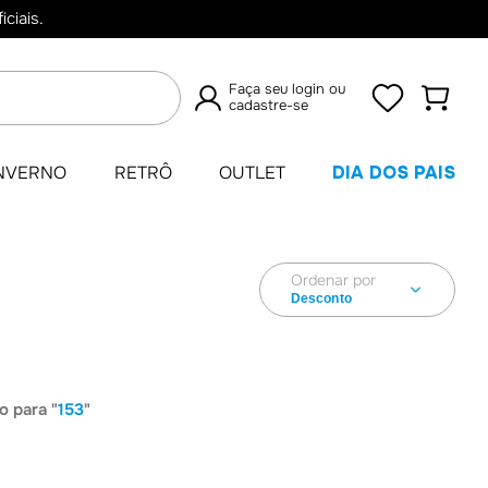
ciais.
Faça seu login ou
cadastre-se
TERMOS
NVERNO
RETRÔ
OUTLET
DIA DOS PAIS
MAIS
BUSCADOS
Ordenar por
1
º
Camisas
Desconto
2
º
Retrô
3
º
Umbro
4
º
Camisa
 para "
153
"
5
º
Jaqueta
6
º
Camiseta