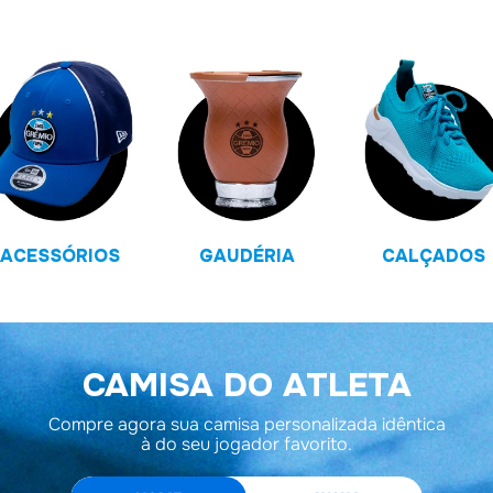
ACESSÓRIOS
GAUDÉRIA
CALÇADOS
CAMISA DO ATLETA
Compre agora sua camisa personalizada idêntica
à do seu jogador favorito.