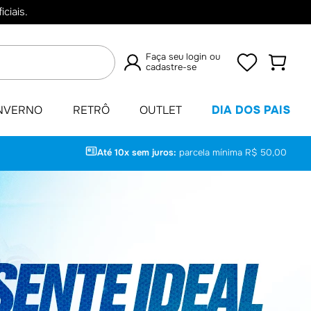
ciais.
Faça seu login ou
cadastre-se
TERMOS
NVERNO
RETRÔ
OUTLET
DIA DOS PAIS
MAIS
BUSCADOS
Até 10x sem juros:
parcela mínima R$ 50,00
1
º
Camisas
2
º
Retrô
3
º
Umbro
4
º
Camisa
5
º
Jaqueta
6
º
Camiseta