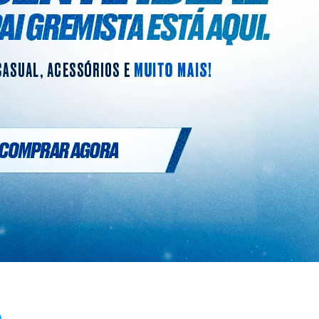
7
º
Joias
8
º
Moletom
9
º
Bolsa
10
º
Boné
a