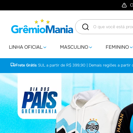
O
O que você está procuran
LINHA OFICIAL
MASCULINO
FEMININO
Frete Grátis
SUL a partir de R$ 399,90 | Demais regiões a partir