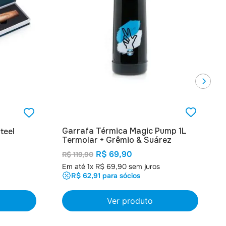
Garrafa Térmica Magic Pump 1L
teel
Termolar + Grêmio & Suárez
R$
69
,
90
R$
119
,
90
Em até
1
x
R$
69
,
90
sem juros
R$ 62,91
para sócios
Ver produto