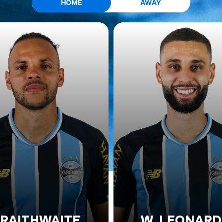
HOME
AWAY
RAITHWAITE
W. LEONAR