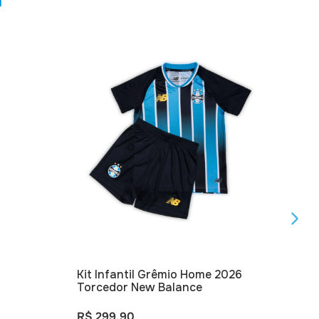
Kit Infantil Grêmio Home 2026
Cam
Torcedor New Balance
Mas
R$ 
R$ 299,90