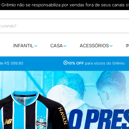
 Grêmio não se responsabiliza por vendas fora de seus canais ofi
do?
INFANTIL
CASA
ACESSÓRIOS
I
 de R$ 599,90
10% OFF
para sócios do Grêmio