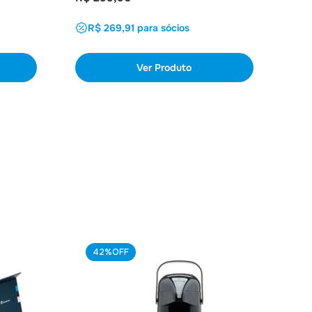
Em a
R$ 269,91 para sócios
R
Ver Produto
42%
OFF