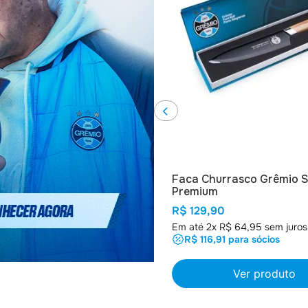
Faca Churrasco Grêmio S
Premium
R$
129
,
90
Em até
2
x
R$
64
,
95
sem juros
R$ 116,91
para sócios
Ver produto