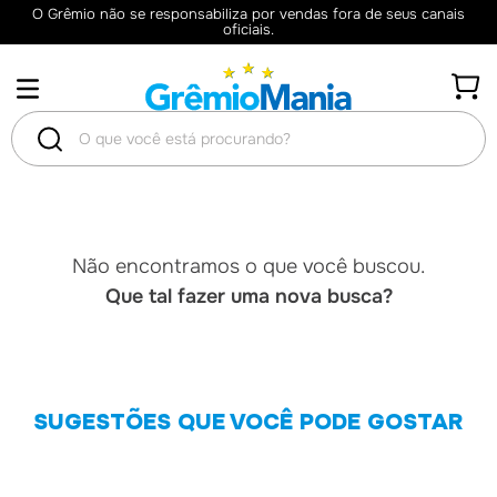
O Grêmio não se responsabiliza por vendas fora de seus canais
oficiais.
O que você está procurando?
TERMOS
MAIS
Não encontramos o que você buscou.
BUSCADOS
Que tal fazer uma nova busca?
1
º
Camisas
2
º
Retrô
3
º
Camisa
SUGESTÕES QUE VOCÊ PODE GOSTAR
4
º
Umbro
5
º
Camiseta