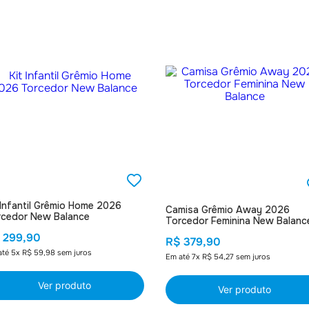
6
º
Jaqueta
7
º
Joias
8
º
Moletom
9
º
Bolsa
10
º
Boné
 Infantil Grêmio Home 2026
Camisa Grêmio Away 2026
rcedor New Balance
Torcedor Feminina New Balanc
$
299
,
90
R$
379
,
90
até
5
x
R$
59
,
98
sem juros
Em até
7
x
R$
54
,
27
sem juros
Ver produto
Ver produto