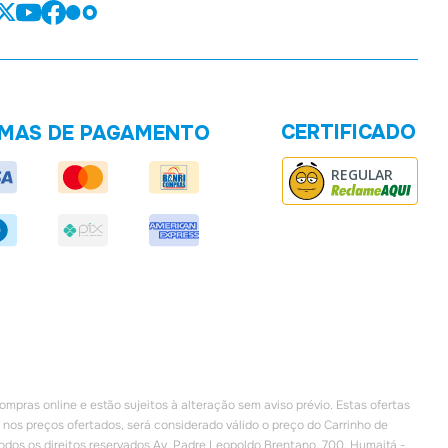
CERTIFICADO
MAS DE PAGAMENTO
REGULAR
ompras online e estão sujeitos à alteração sem aviso prévio. Estas ofertas
 nos preços ofertados, será considerado válido o preço do Carrinho de
s os direitos reservados Av. Padre Leopoldo Brentano, 700, Humaitá -