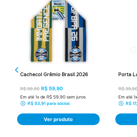
Cachecol Grêmio Brasil 2026
Porta L
R$ 59,90
R$ 99,90
R$ 39,9
Em até
1
x de
R$ 59,90
sem juros
Em até
1
R$ 53,91
para sócios
R$ 17
Ver produto