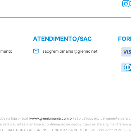
E
ATENDIMENTO/SAC
FOR
dimento
sacgremiomania@gremio.net
 na loja virtual (
www.gremiomania.com.br
) são válidos exclusivamente para c
a estão sujeitas à análise e confirmação de dados. Caso exista alguma diferença
OOT-BALL PORTO ALEGRENSE . CNPJ: 92.797.901/0001-74 Copyright © 2016 - Todo