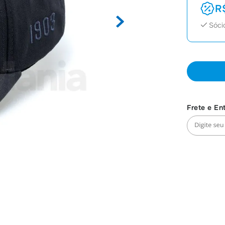
R
Sóci