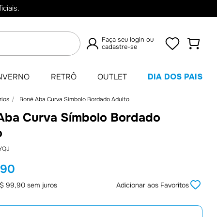
ciais.
Faça seu login ou
cadastre-se
TERMOS
NVERNO
RETRÔ
OUTLET
DIA DOS PAIS
MAIS
rios
Boné Aba Curva Símbolo Bordado Adulto
BUSCADOS
Aba Curva Símbolo Bordado
1
º
Camisas
o
2
º
Retrô
YQJ
3
º
Camisa
,
90
4
º
Umbro
$
99
,
90
sem juros
Adicionar aos Favoritos
5
º
Camiseta
6
º
Jaqueta