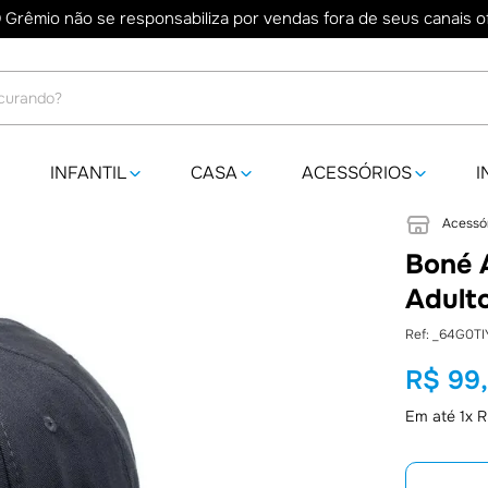
 Grêmio não se responsabiliza por vendas fora de seus canais ofi
do?
INFANTIL
CASA
ACESSÓRIOS
I
Acessó
Boné 
Adult
:
_64G0TI
R$
99
Em até
1
x
R