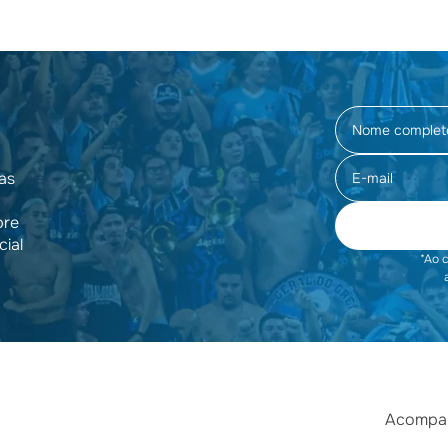
as
pre
cial
*Ao 
Acompan