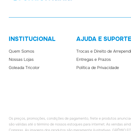
INSTITUCIONAL
AJUDA E SUPORT
Quem Somos
Trocas e Direito de Arrepen
Nossas Lojas
Entregas e Prazos
Goleada Tricolor
Política de Privacidade
Os preços, promoções, condições de pagamento, frete e produtos anunciados
são válidas até o término de nossos estoques para internet. As vendas aind
Compras. As imagens dos produtos são meramente ilustrativas. GRÊMIO F