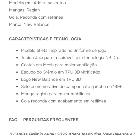
Modelagem: Atleta masculina
Mangas: Raglan
Gola: Redonda com retilínea
Marca: New Balance
CARACTERÍSTICAS E TECNOLOGIA
Modelo atleta inspirado no uniforme de jogo
Tecido Jacquard respirável com tecnologia NB Dry
Costas em Mesh para maior ventilação
Escudo do Grêmio em TPU 3D vitrificado
Logo New Balance em TPU 3D
Selo comemorativo do campeonato gaúcho de 1996
Manga raglan para maior mobilidade
Gola redonda com acabamento em retilínea
FAQ — PERGUNTAS FREQUENTES
A
Camisa Grêmio Away 2026 Atleta Masculina New Balance
é o