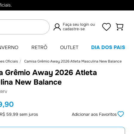
ciais.
Faça seu login ou
cadastre-se
TERMOS
NVERNO
RETRÔ
OUTLET
DIA DOS PAIS
MAIS
es Oficiais
Camisa Grêmio Away 2026 Atleta Masculina New Balance
BUSCADOS
a Grêmio Away 2026 Atleta
1
º
Camisas
lina New Balance
2
º
Retrô
RRFV
3
º
Umbro
9
,
90
4
º
Camisa
R$
59
,
99
sem juros
Adicionar aos Favoritos
5
º
Camiseta
6
º
Jaqueta