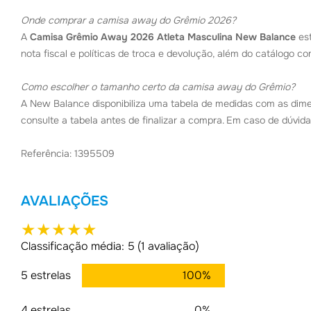
Onde comprar a camisa away do Grêmio 2026?
A
Camisa Grêmio Away 2026 Atleta Masculina New Balance
est
nota fiscal e políticas de troca e devolução, além do catálogo c
Como escolher o tamanho certo da camisa away do Grêmio?
A New Balance disponibiliza uma tabela de medidas com as dime
consulte a tabela antes de finalizar a compra. Em caso de dúvid
Referência: 1395509
AVALIAÇÕES
★
★
★
★
★
Classificação média: 5
(1 avaliação)
5 estrelas
100%
4 estrelas
0%