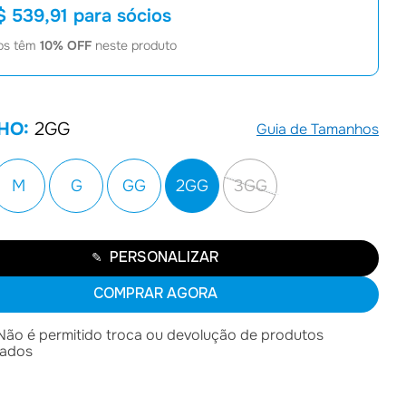
$ 539,91
para sócios
7
º
Joias
os têm
10
% OFF
neste produto
8
º
Moletom
9
º
Bolsa
10
º
Boné
HO:
2GG
Guia de Tamanhos
M
G
GG
2GG
3GG
PERSONALIZAR
✎
COMPRAR AGORA
ão é permitido troca ou devolução de produtos
zados