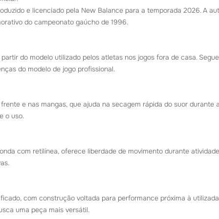
 produzido e licenciado pela New Balance para a temporada 2026. A a
emorativo do campeonato gaúcho de 1996.
artir do modelo utilizado pelos atletas nos jogos fora de casa. Segu
ças do modelo de jogo profissional.
frente e nas mangas, que ajuda na secagem rápida do suor durante a 
e o uso.
nda com retilínea, oferece liberdade de movimento durante atividades
as.
ficado, com construção voltada para performance próxima à utilizada
usca uma peça mais versátil.