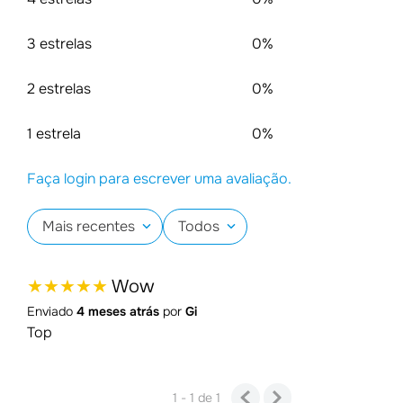
3 estrelas
0%
2 estrelas
0%
1 estrela
0%
Faça login para escrever uma avaliação.
Mais recentes
Todos
★
★
★
★
★
Wow
Enviado
4 meses atrás
por
Gi
Top
1 - 1
de
1