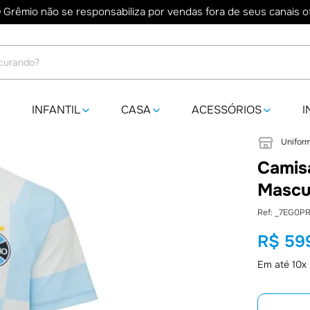
 Grêmio não se responsabiliza por vendas fora de seus canais ofi
do?
INFANTIL
CASA
ACESSÓRIOS
I
Uniform
Camis
Mascu
:
_7EG0P
R$
59
Em até
10
x