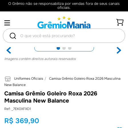
O Grêmio não se responsabiliza por vendas fora de seus canais
oficiais.
O que você está procurando?
TERMOS
Imagens contém direitos autorais reservados
MAIS
BUSCADOS
Uniformes Oficiais
Camisa Grêmio Goleiro Roxa 2026 Masculina
1
º
Camisas
New Balance
Camisa Grêmio Goleiro Roxa 2026
2
º
Retrô
Masculina New Balance
3
º
Camisa
:
_7EK0XFXD1
4
º
Umbro
R$
369
,
90
5
º
Camiseta