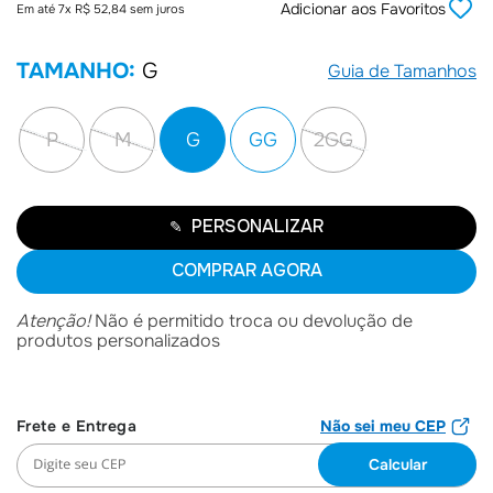
Adicionar aos Favoritos
Em até
7
x
R$
52
,
84
sem juros
6
º
Jaqueta
7
º
Joias
TAMANHO:
G
Guia de Tamanhos
8
º
Moletom
9
º
Bolsa
P
M
G
GG
2GG
10
º
Boné
PERSONALIZAR
✎
COMPRAR AGORA
Atenção!
Não é permitido troca ou devolução de
produtos personalizados
Não sei meu CEP