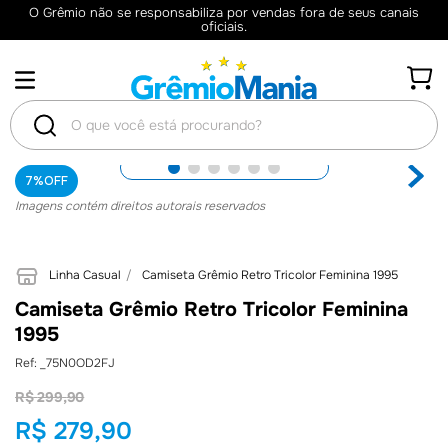
O Grêmio não se responsabiliza por vendas fora de seus canais
oficiais.
O que você está procurando?
TERMOS
7%
OFF
Imagens contém direitos autorais reservados
MAIS
BUSCADOS
Linha Casual
Camiseta Grêmio Retro Tricolor Feminina 1995
1
º
Camisas
Camiseta Grêmio Retro Tricolor Feminina
2
º
Retrô
1995
3
º
Camisa
:
_75N0OD2FJ
4
º
Umbro
R$
299
,
90
R$
279
,
90
5
º
Jaqueta