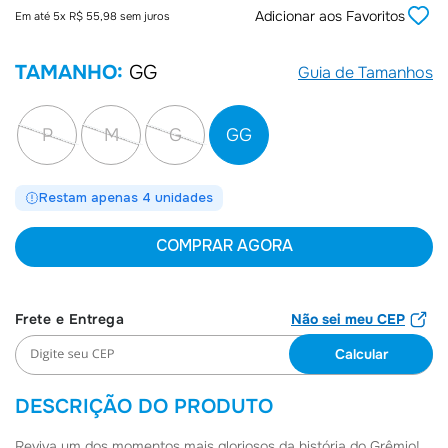
Adicionar aos Favoritos
Em até
5
x
R$
55
,
98
sem juros
6
º
Camiseta
7
º
Joias
TAMANHO:
GG
Guia de Tamanhos
8
º
Moletom
9
º
Boné
P
M
G
GG
10
º
Bolsa
Restam apenas 4 unidades
COMPRAR AGORA
Não sei meu CEP
DESCRIÇÃO DO PRODUTO
Reviva um dos momentos mais gloriosos da história do Grêmio!