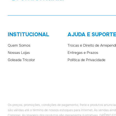
INSTITUCIONAL
AJUDA E SUPORT
Quem Somos
Trocas e Direito de Arrepen
Nossas Lojas
Entregas e Prazos
Goleada Tricolor
Política de Privacidade
Os preços, promoções, condições de pagamento, frete e produtos anunciados
são válidas até o término de nossos estoques para internet. As vendas aind
Compras. As imagens dos produtos são meramente ilustrativas. GRÊMIO F