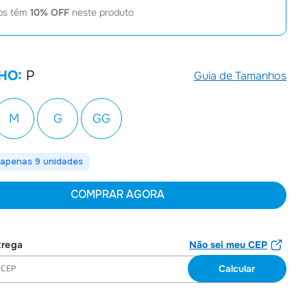
os têm
10
% OFF
neste produto
7
º
Joias
8
º
Moletom
9
º
Bolsa
HO:
P
Guia de Tamanhos
10
º
Suárez
M
G
GG
apenas 9 unidades
COMPRAR AGORA
Não sei meu CEP