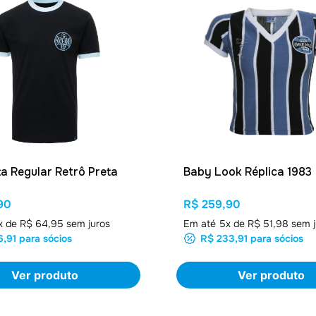
a Regular Retrô Preta
Baby Look Réplica 1983
90
R$ 259,90
x de
R$ 64,95
sem juros
Em até
5
x de
R$ 51,98
sem j
6,91
para sócios
R$ 233,91
para sócios
Ver produto
Ver produto