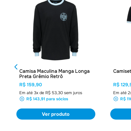
Camisa Maculina Manga Longa
Camiset
Preta Grêmio Retrô
R$ 159,90
R$ 129,
Em até
3
x de
R$ 53,30
sem juros
Em até
2
R$ 143,91
para sócios
R$ 11
Ver produto