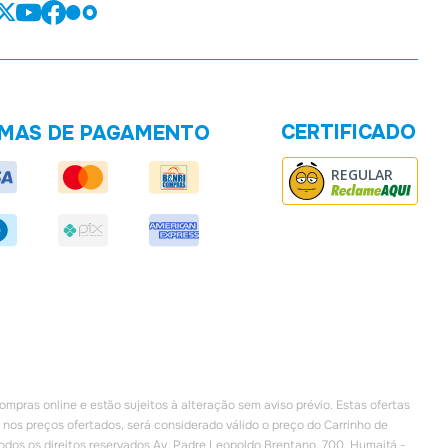
CERTIFICADO
MAS DE PAGAMENTO
REGULAR
ompras online e estão sujeitos à alteração sem aviso prévio. Estas ofertas
 nos preços ofertados, será considerado válido o preço do Carrinho de
s os direitos reservados Av. Padre Leopoldo Brentano, 700, Humaitá -