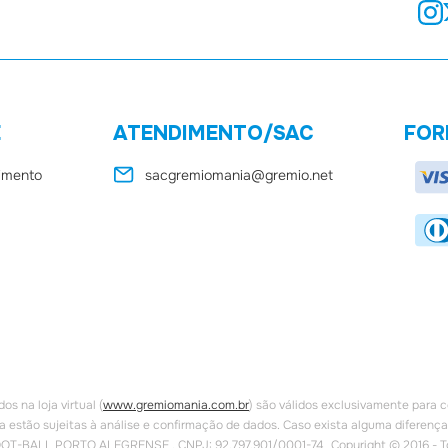
E
ATENDIMENTO/SAC
FOR
dimento
sacgremiomania@gremio.net
 na loja virtual (
www.gremiomania.com.br
) são válidos exclusivamente para c
a estão sujeitas à análise e confirmação de dados. Caso exista alguma diferença
OOT-BALL PORTO ALEGRENSE . CNPJ: 92.797.901/0001-74 Copyright © 2016 - Todo