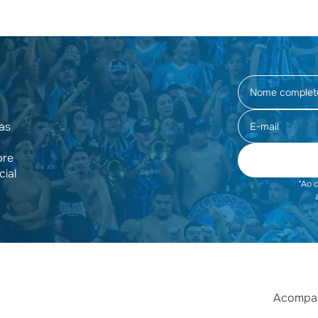
as
pre
cial
*Ao 
Acompan