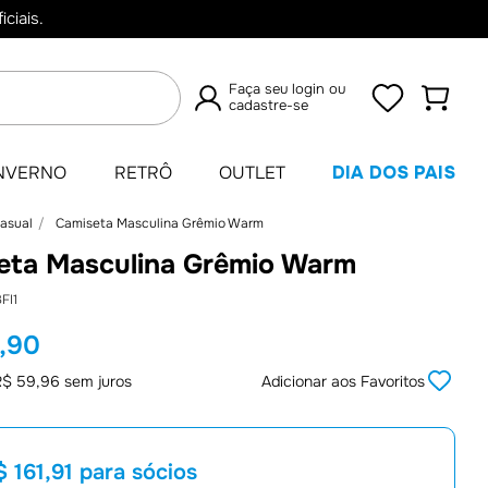
ciais.
Faça seu login ou
cadastre-se
TERMOS
NVERNO
RETRÔ
OUTLET
DIA DOS PAIS
MAIS
Casual
Camiseta Masculina Grêmio Warm
BUSCADOS
eta Masculina Grêmio Warm
1
º
Camisas
FI1
2
º
Retrô
,
90
3
º
Umbro
R$
59
,
96
sem juros
Adicionar aos Favoritos
4
º
Camisa
5
º
Jaqueta
 161,91
para sócios
6
º
Camiseta