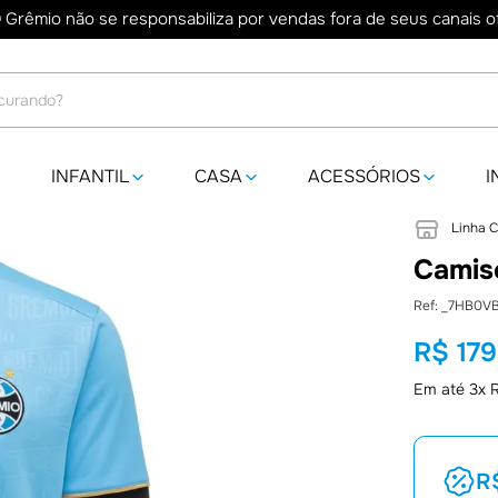
 Grêmio não se responsabiliza por vendas fora de seus canais ofi
do?
INFANTIL
CASA
ACESSÓRIOS
I
Linha 
Camis
:
_7HB0VB
R$
179
Em até
3
x
R$