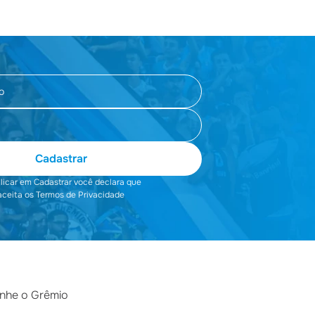
Cadastrar
clicar em Cadastrar você declara que
aceita os Termos de Privacidade
he o Grêmio