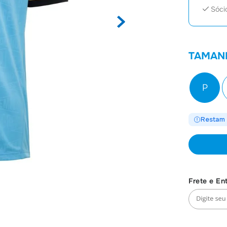
Sóci
TAMAN
P
Restam 