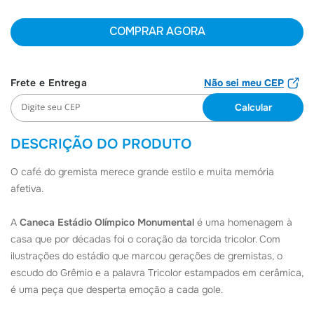
6
º
Camiseta
COMPRAR AGORA
7
º
Joias
8
º
Moletom
Não sei meu CEP
9
º
Boné
10
º
Bolsa
DESCRIÇÃO DO PRODUTO
O café do gremista merece grande estilo e muita memória
afetiva.
A
Caneca Estádio Olímpico Monumental
é uma homenagem à
casa que por décadas foi o coração da torcida tricolor. Com
ilustrações do estádio que marcou gerações de gremistas, o
escudo do Grêmio e a palavra Tricolor estampados em cerâmica,
é uma peça que desperta emoção a cada gole.