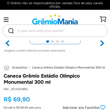
O Grêmio não se responsabiliza por vendas fora de seus canais
oficiais.
O que você está procurando?
TERMOS
Imagens contém direitos autorais reservados
MAIS
BUSCADOS
Acessórios
Caneca Grêmio Estádio Olímpico Monumental 300 ml
1
º
Camisas
Caneca Grêmio Estádio Olímpico
2
º
Retrô
Monumental 300 ml
3
º
Camisa
:
_67U0ZO8NL
4
º
Umbro
R$
69
,
90
5
º
Jaqueta
Adicionar aos Favoritos
Em até
1
x
R$
69
,
90
sem juros