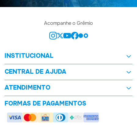
Acompanhe o Grêmio
INSTITUCIONAL
Quem Somos
CENTRAL DE AJUDA
Nossas Lojas
Trocas e Direito de Arrependimento
ATENDIMENTO
Goleada Tricolor
Entregas e Prazos
sacgremiomania@gremio.net
FORMAS DE PAGAMENTOS
Política de Privacidade