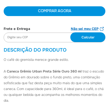
6
º
Jaqueta
COMPRAR AGORA
7
º
Joias
8
º
Moletom
Não sei meu CEP
9
º
Bolsa
10
º
Boné
DESCRIÇÃO DO PRODUTO
O café do gremista merece grande estilo.
A
Caneca Grêmio Urban Preta Série Ouro 360 ml
traz o escudo
do Grêmio em dourado sobre o fundo preto, uma combinação
sofisticada que faz desta peça muito mais do que uma simples
caneca. Com capacidade para 360ml, é ideal para o café, o chá
ou qualquer bebida que acompanha os melhores momentos do
dia.