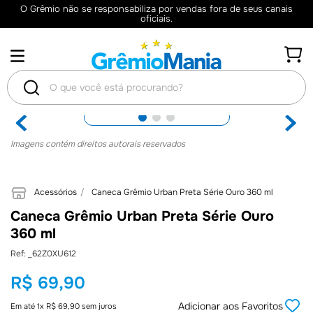
O Grêmio não se responsabiliza por vendas fora de seus canais
oficiais.
O que você está procurando?
TERMOS
Imagens contém direitos autorais reservados
MAIS
BUSCADOS
Acessórios
Caneca Grêmio Urban Preta Série Ouro 360 ml
1
º
Camisas
Caneca Grêmio Urban Preta Série Ouro
2
º
Retrô
360 ml
3
º
Umbro
:
_62Z0XU612
4
º
Camisa
R$
69
,
90
5
º
Camiseta
Adicionar aos Favoritos
Em até
1
x
R$
69
,
90
sem juros