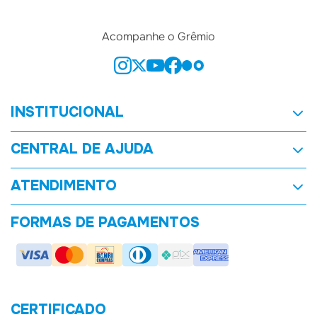
Acompanhe o Grêmio
INSTITUCIONAL
Quem Somos
CENTRAL DE AJUDA
Nossas Lojas
Trocas e Direito de Arrependimento
ATENDIMENTO
Goleada Tricolor
Entregas e Prazos
sacgremiomania@gremio.net
FORMAS DE PAGAMENTOS
Política de Privacidade
CERTIFICADO