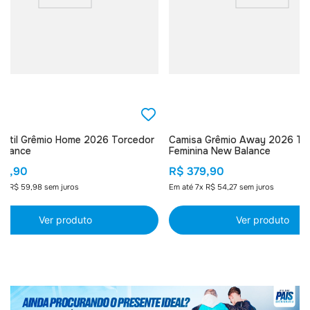
nfantil Grêmio Home 2026 Torcedor
Camisa Grêmio Away 2026 To
alance
Feminina New Balance
99
,
90
R$
379
,
90
5
x
R$
59
,
98
sem juros
Em até
7
x
R$
54
,
27
sem juros
Ver produto
Ver produto