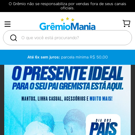
O Grêmio não se responsabiliza por vendas fora de seus canais
oficiais.
O que você está procurando?
TERMOS
Frete Grátis
para todo o Brasil: pedido mínimo R$ 599,90
MAIS
BUSCADOS
1
º
Camisas
2
º
Retrô
3
º
Umbro
4
º
Camisa
5
º
Camiseta