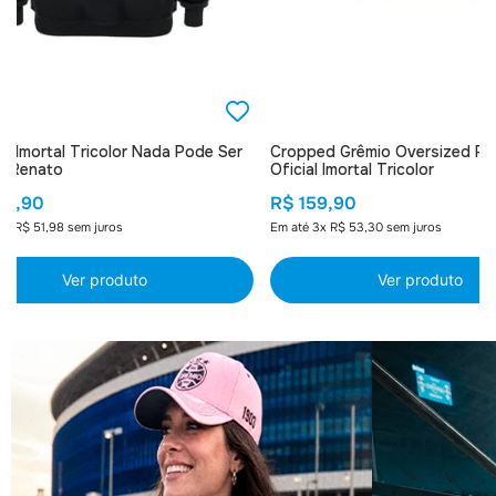
o Imortal Tricolor Nada Pode Ser
Cropped Grêmio Oversized Fe
 - Renato
Oficial Imortal Tricolor
59
,
90
R$
159
,
90
5
x
R$
51
,
98
sem juros
Em até
3
x
R$
53
,
30
sem juros
Ver produto
Ver produto