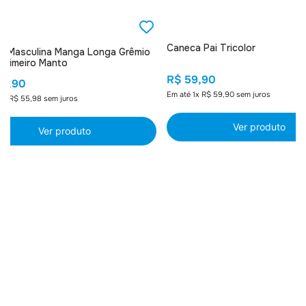
Caneca Pai Tricolor
a Masculina Manga Longa Grêmio
 Primeiro Manto
R$
59
,
90
79
,
90
Em até
1
x
R$
59
,
90
sem juros
5
x
R$
55
,
98
sem juros
Ver produto
Ver produto