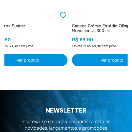
 Fotos Suárez
Caneca Grêmio Estádio Olímpi
Monumental 300 ml
59
,
90
R$
69
,
90
3
x
R$
53
,
30
sem juros
Em até
1
x
R$
69
,
90
sem juros
Ver produto
Ver produto
NEWSLETTER
Inscreva-se e receba em primeira mão as
novidades, lançamentos e promoções