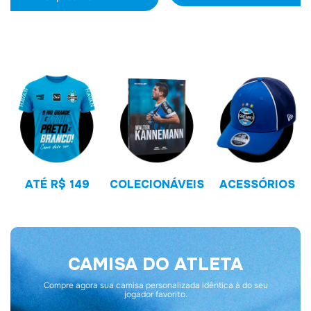
ATÉ R$ 149
COLECIONÁVEIS
ACESSÓRIOS
CAMISA DO ATLETA
Compre agora sua camisa personalizada idêntica à do seu
jogador favorito.