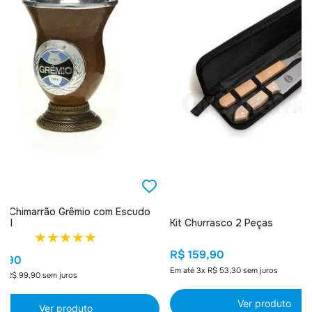
de Chimarrão Grêmio com Escudo
Kit Churrasco 2 Peças
tal
★
★
★
★
★
R$
159
,
90
9
,
90
Em até
3
x
R$
53
,
30
sem juros
1
x
R$
99
,
90
sem juros
Ver produto
Ver produto