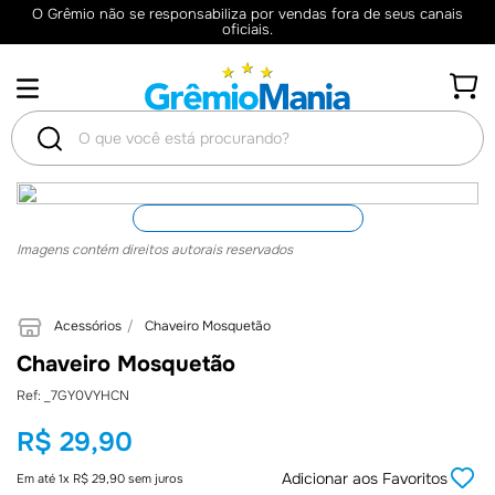
O Grêmio não se responsabiliza por vendas fora de seus canais
oficiais.
O que você está procurando?
TERMOS
MAIS
Imagens contém direitos autorais reservados
BUSCADOS
1
º
Camisas
Acessórios
Chaveiro Mosquetão
Chaveiro Mosquetão
2
º
Retrô
:
_7GY0VYHCN
3
º
Umbro
R$
29
,
90
4
º
Camisa
5
º
Camiseta
Adicionar aos Favoritos
Em até
1
x
R$
29
,
90
sem juros