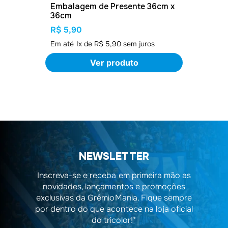
Embalagem de Presente 36cm x
36cm
R$ 5,90
Em até
1
x de
R$ 5,90
sem juros
Ver produto
NEWSLETTER
Inscreva-se e receba em primeira mão as
novidades, lançamentos e promoções
exclusivas da GrêmioMania. Fique sempre
por dentro do que acontece na loja oficial
do tricolor!*