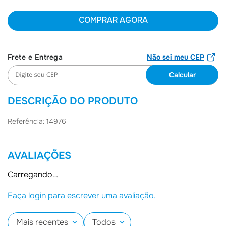
6
º
Jaqueta
COMPRAR AGORA
7
º
Joias
8
º
Moletom
Não sei meu CEP
9
º
Bolsa
10
º
Boné
DESCRIÇÃO DO PRODUTO
Referência: 14976
AVALIAÇÕES
Carregando…
Faça login para escrever uma avaliação.
Mais recentes
Todos