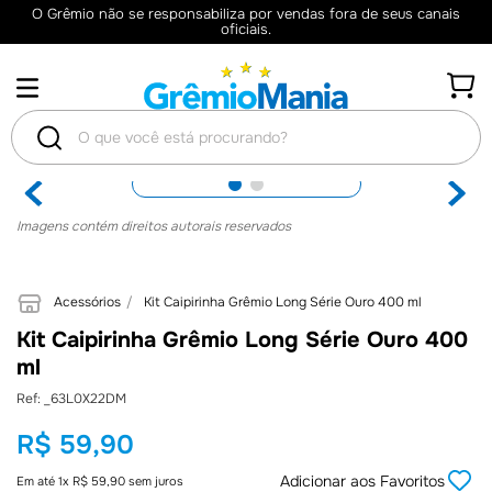
O Grêmio não se responsabiliza por vendas fora de seus canais
oficiais.
O que você está procurando?
TERMOS
Imagens contém direitos autorais reservados
MAIS
BUSCADOS
Acessórios
Kit Caipirinha Grêmio Long Série Ouro 400 ml
1
º
Camisas
Kit Caipirinha Grêmio Long Série Ouro 400
2
º
Retrô
ml
3
º
Umbro
:
_63L0X22DM
4
º
Camisa
R$
59
,
90
5
º
Camiseta
Adicionar aos Favoritos
Em até
1
x
R$
59
,
90
sem juros