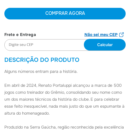
6
º
Jaqueta
COMPRAR AGORA
7
º
Joias
8
º
Moletom
Não sei meu CEP
9
º
Bolsa
10
º
Boné
DESCRIÇÃO DO PRODUTO
Alguns números entram para a história.
Em abril de 2024, Renato Portaluppi alcançou a marca de 500
jogos como treinador do Grêmio, consolidando seu nome como
um dos maiores técnicos da história do clube. E para celebrar
esse feito inesquecível, nada mais justo do que um espumante à
altura do homenageado.
Produzido na Serra Gaúcha, região reconhecida pela excelência