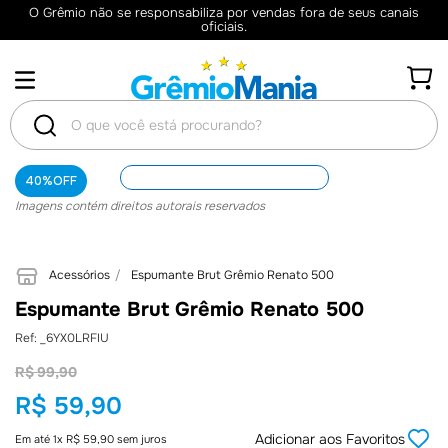
O Grêmio não se responsabiliza por vendas fora de seus canais
oficiais.
O que você está procurando?
TERMOS
40%
OFF
Imagens contém direitos autorais reservados
MAIS
BUSCADOS
Acessórios
Espumante Brut Grêmio Renato 500
1
º
Camisas
Espumante Brut Grêmio Renato 500
2
º
Retrô
:
_6YX0LRFIU
3
º
Camisa
R$
99
,
90
4
º
Umbro
R$
59
,
90
5
º
Camiseta
Adicionar aos Favoritos
Em até
1
x
R$
59
,
90
sem juros