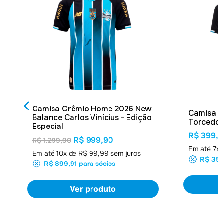
Camisa Grêmio Home 2026 New
Camisa
Balance Carlos Vinícius - Edição
Torcedo
Especial
R$ 399
R$ 999,90
R$ 1.299,90
Em até
7
Em até
10
x de
R$ 99,99
sem juros
R$ 3
R$ 899,91
para sócios
Ver produto