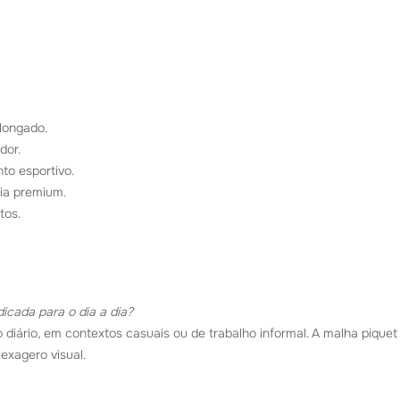
longado.
dor.
to esportivo.
ia premium.
tos.
icada para o dia a dia?
so diário, em contextos casuais ou de trabalho informal. A malha piq
exagero visual.