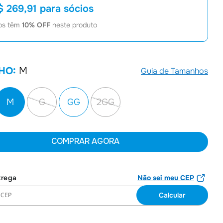
$ 269,91
para sócios
7
º
Joias
os têm
10
% OFF
neste produto
8
º
Moletom
9
º
Bolsa
10
º
Suárez
HO:
M
Guia de Tamanhos
M
G
GG
2GG
COMPRAR AGORA
Não sei meu CEP