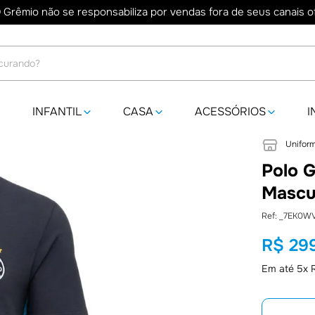
 Grêmio não se responsabiliza por vendas fora de seus canais ofi
do?
INFANTIL
CASA
ACESSÓRIOS
I
Uniform
Polo 
Mascu
:
_7EK0W
R$
29
Em até
5
x