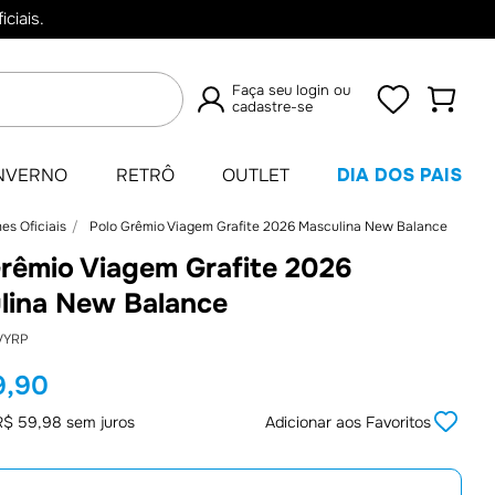
ciais.
Faça seu login ou
cadastre-se
TERMOS
NVERNO
RETRÔ
OUTLET
DIA DOS PAIS
MAIS
es Oficiais
Polo Grêmio Viagem Grafite 2026 Masculina New Balance
BUSCADOS
Grêmio Viagem Grafite 2026
1
º
Camisas
lina New Balance
2
º
Retrô
VYRP
3
º
Umbro
9
,
90
4
º
Camisa
R$
59
,
98
sem juros
Adicionar aos Favoritos
5
º
Jaqueta
6
º
Camiseta