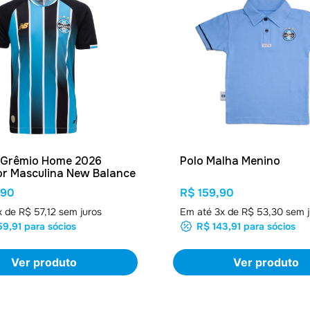
 Grêmio Home 2026
Polo Malha Menino
r Masculina New Balance
,90
R$ 159,90
x de
R$ 57,12
sem juros
Em até
3
x de
R$ 53,30
sem j
59,91
para sócios
R$ 143,91
para sócios
Ver produto
Ver produto