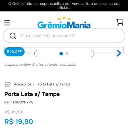
O Grêmio não se responsabiliza por vendas fora de seus canais
oficiais.
O que você está procurando?
TERMOS
50%
OFF
MAIS
Imagens contém direitos autorais reservados
BUSCADOS
1
º
Camisas
Acessórios
Porta Lata s/ Tampa
Porta Lata s/ Tampa
2
º
Retrô
:
_69G0YHYPA
3
º
Camisa
R$
39
,
90
4
º
Umbro
R$
19
,
90
5
º
Camiseta