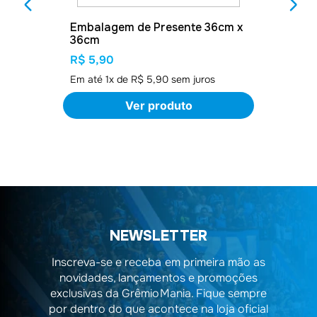
Embalagem de Presente 36cm x
36cm
R$ 5,90
Em até
1
x de
R$ 5,90
sem juros
Ver produto
NEWSLETTER
Inscreva-se e receba em primeira mão as
novidades, lançamentos e promoções
exclusivas da GrêmioMania. Fique sempre
por dentro do que acontece na loja oficial