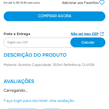
Adicionar aos Favoritos
Em até
1
x
R$
19
,
90
sem juros
6
º
Jaqueta
7
º
Joias
COMPRAR AGORA
8
º
Moletom
9
º
Bolsa
Não sei meu CEP
10
º
Boné
DESCRIÇÃO DO PRODUTO
Material: Alumínio Capacidade: 350ml Referência: DJV108
AVALIAÇÕES
Carregando…
Faça login para escrever uma avaliação.