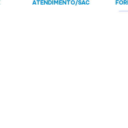
E
ATENDIMENTO/SAC
FOR
dimento
sacgremiomania@gremio.net
 na loja virtual (
www.gremiomania.com.br
) são válidos exclusivamente para c
a estão sujeitas à análise e confirmação de dados. Caso exista alguma diferença
OOT-BALL PORTO ALEGRENSE . CNPJ: 92.797.901/0001-74 Copyright © 2016 - Todo
ortão C)