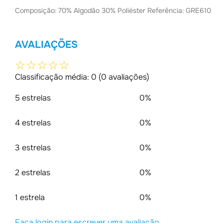
Composição: 70% Algodão 30% Poliéster Referência: GRE610
AVALIAÇÕES
☆
☆
☆
☆
☆
Classificação média: 0
(0 avaliações)
5 estrelas
0%
4 estrelas
0%
3 estrelas
0%
2 estrelas
0%
1 estrela
0%
Faça login para escrever uma avaliação.