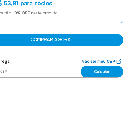
$ 53,91
para sócios
7
º
Joias
os têm
10
% OFF
neste produto
8
º
Moletom
9
º
Bolsa
10
º
Boné
COMPRAR AGORA
Não sei meu CEP