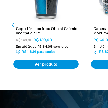
Copo térmico inox Oficial Grêmio
Caneca 
Imortal 473ml
Monume
R$ 129,90
R$ 69,
R$ 149,90
Em até
2
x de
R$ 64,95
sem juros
Em até
1
R$ 116,91
para sócios
R$ 62
Ver produto