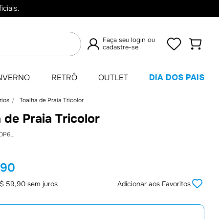
ciais.
Faça seu login ou
cadastre-se
TERMOS
NVERNO
RETRÔ
OUTLET
DIA DOS PAIS
MAIS
rios
Toalha de Praia Tricolor
BUSCADOS
 de Praia Tricolor
1
º
Camisas
OP6L
2
º
Retrô
3
º
Umbro
,
90
4
º
Camisa
$
59
,
90
sem juros
Adicionar aos Favoritos
5
º
Jaqueta
6
º
Camiseta