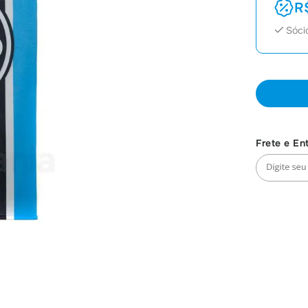
R
Sóci