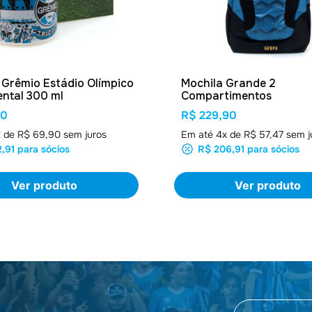
Grêmio Estádio Olímpico
Mochila Grande 2
ntal 300 ml
Compartimentos
90
R$ 229,90
x de
R$ 69,90
sem juros
Em até
4
x de
R$ 57,47
sem j
,91
para sócios
R$ 206,91
para sócios
Ver produto
Ver produto