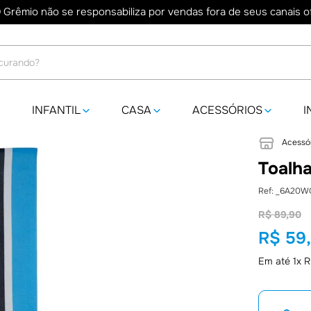
 Grêmio não se responsabiliza por vendas fora de seus canais ofi
do?
INFANTIL
CASA
ACESSÓRIOS
I
Acessó
Toalha
:
_6A20W
R$
89
,
90
R$
59
Em até
1
x
R