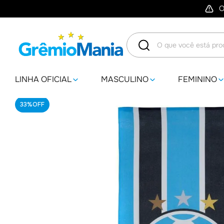
O
O que você está procuran
LINHA OFICIAL
MASCULINO
FEMININO
33%
OFF