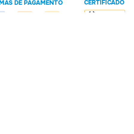
CERTIFICADO
MAS DE PAGAMENTO
REGULAR
ompras online e estão sujeitos à alteração sem aviso prévio. Estas ofertas
 nos preços ofertados, será considerado válido o preço do Carrinho de
s os direitos reservados Av. Padre Leopoldo Brentano, 700, Humaitá -