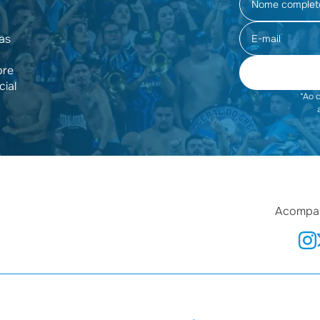
as
pre
cial
*Ao 
Acompan