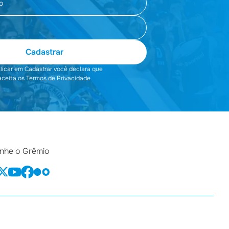
Cadastrar
clicar em Cadastrar você declara que
aceita os Termos de Privacidade
he o Grêmio