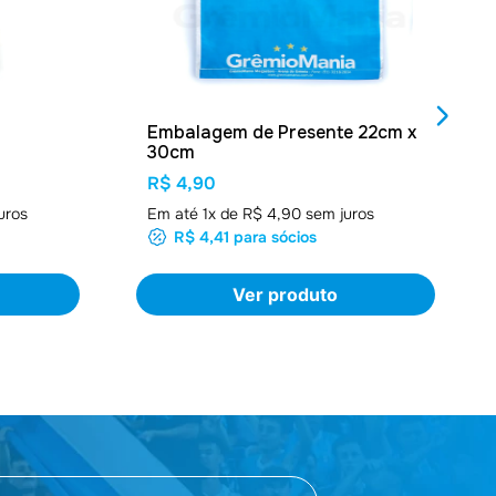
Embalagem de Presente 22cm x
30cm
R$ 4,90
uros
Em até
1
x de
R$ 4,90
sem juros
R$ 4,41
para sócios
Ver produto